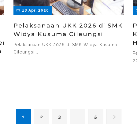
18 Apr, 2026
Pelaksanaan UKK 2026 di SMK
P
Widya Kusuma Cileungsi
K
ran telah
H
Pelaksanaan UKK 2026 di SMK Widya Kusuma
a
Cileungsi...
P
20
1
2
3
…
5