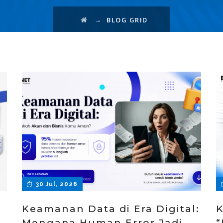
→
BLOG GRID
30 Jul, 2026
Keamanan Data di Era Digital:
K
g
Mengapa Human Error Jadi
“