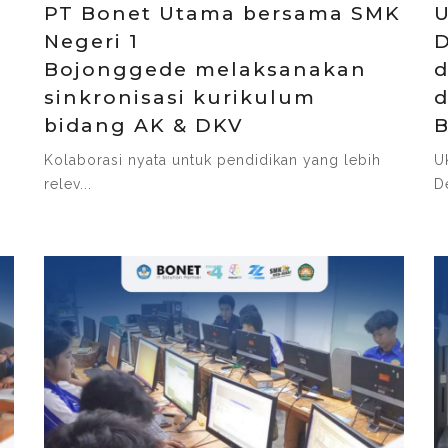
PT Bonet Utama bersama SMK
U
Negeri 1
D
Bojonggede melaksanakan
d
sinkronisasi kurikulum
d
bidang AK & DKV
Kolaborasi nyata untuk pendidikan yang lebih
U
relev...
D