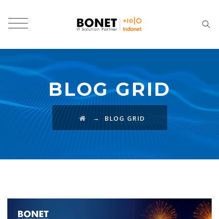
BLOG GRID
→
BLOG GRID