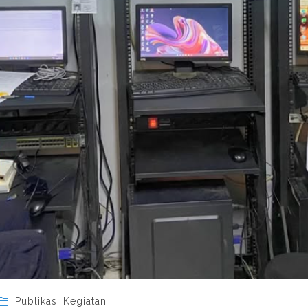
Publikasi Kegiatan