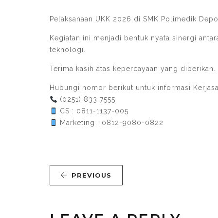
Pelaksanaan UKK 2026 di SMK Polimedik Depok
Kegiatan ini menjadi bentuk nyata sinergi ant
teknologi.
Terima kasih atas kepercayaan yang diberikan.
Hubungi nomor berikut untuk informasi Kerjas
(0251) 833 7555
CS : 0811-1137-005
Marketing : 0812-9080-0822
PREVIOUS