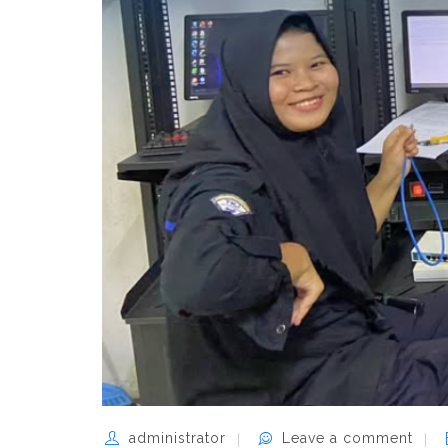
administrator
Leave a comment