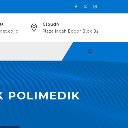
55
Cloud9
et.co.id
Plaza Indah Bogor Blok B2
K POLIMEDIK